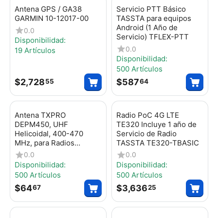
Antena GPS / GA38
Servicio PTT Básico
GARMIN 10-12017-00
TASSTA para equipos
Android (1 Año de
0.0
Servicio) TFLEX-PTT
Disponibilidad:
0.0
19 Artículos
Disponibilidad:
500 Artículos
$
2,728
$
587
55
64
Antena TXPRO
Radio PoC 4G LTE
DEPM450, UHF
TE320 Incluye 1 año de
Helicoidal, 400-470
Servicio de Radio
MHz, para Radios
TASSTA TE320-TBASIC
Portátiles Motorola
0.0
0.0
PRO5150/EP450/DEP45
Disponibilidad:
Disponibilidad:
0/CP200/GP300 de
500 Artículos
500 Artículos
conector Rosca tipo
$
64
$
3,636
67
25
Monopolo.