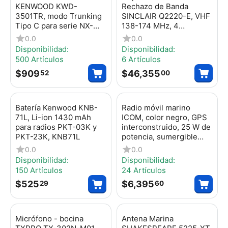
KENWOOD KWD-
Rechazo de Banda
3501TR, modo Trunking
SINCLAIR Q2220-E, VHF
Tipo C para serie NX-
138-174 MHz, 4
3000.
Cavidades (4" Dia.) 500
0.0
0.0
KHz, 350 Watt, N Hem.
Disponibilidad:
Disponibilidad:
500 Artículos
6 Artículos
$
909
$
46,355
52
00
Batería Kenwood KNB-
Radio móvil marino
71L, Li-ion 1430 mAh
ICOM, color negro, GPS
para radios PKT-03K y
interconstruido, 25 W de
PKT-23K, KNB71L
potencia, sumergible
IPX7, clase D DSC. rango
0.0
0.0
de frecuencias.
Disponibilidad:
Disponibilidad:
Tx:156.025 - 157.425
150 Artículos
24 Artículos
MHz, Rx:156.050 -
$
525
$
6,395
29
60
163.275 M...
Micrófono - bocina
Antena Marina