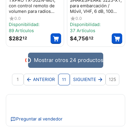
TXPRO TX-302N-M01,
SHAKESPEARE 5225-XT,
con control remoto de
para embarcación /
volumen para radios
Móvil, VHF, 6 dB, 100
Motorola serie GP300,
Watts.
0.0
0.0
SP50, P1225, PRO3150,
Disponibilidad:
Disponibilidad:
MAG ONE, EP450, EP350
89 Artículos
37 Artículos
y Hytera serie TC500,
$
282
$
4,756
12
12
518, 600,...
Mostrar otros 24 productos
1
ANTERIOR
SIGUIENTE
125
11
Preguntar al vendedor