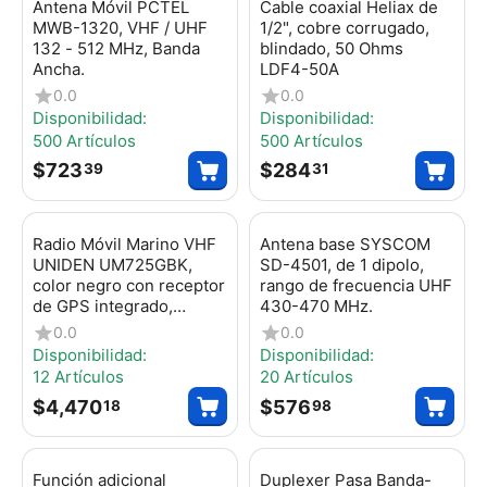
Antena Móvil PCTEL
Cable coaxial Heliax de
MWB-1320, VHF / UHF
1/2", cobre corrugado,
132 - 512 MHz, Banda
blindado, 50 Ohms
Ancha.
LDF4-50A
0.0
0.0
Disponibilidad:
Disponibilidad:
500 Artículos
500 Artículos
$
723
$
284
39
31
Radio Móvil Marino VHF
Antena base SYSCOM
UNIDEN UM725GBK,
SD-4501, de 1 dipolo,
color negro con receptor
rango de frecuencia UHF
de GPS integrado,
430-470 MHz.
puerto de conexión
0.0
0.0
NMEA 2000, 25W de
Disponibilidad:
Disponibilidad:
potencia de RF,
12 Artículos
20 Artículos
sumergible IPX8
$
4,470
$
576
18
98
Función adicional
Duplexer Pasa Banda-