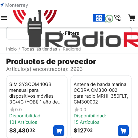
Monterrey
Menú
Buscar
Carrito
Lista de la compr
Filters
Inicio
Todas las tiendas
Radiored
/
/
Productos de proveedor
Artículo(s) encontrado(s): 2993
SIM SYSCOM 10GB
Antena de banda marina
mensual para
COBRA CM300-002,
dispositivos móviles
para radio MRHH350FLT,
3G/4G (YOBI) 1 año de
CM300002
servicio (solo datos)
0.0
0.0
SIM10GBYOBI
Disponibilidad:
Disponibilidad:
101 Artículos
15 Artículos
$
8,480
$
127
32
82