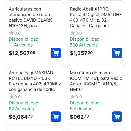
Auriculares con
Radio Abell X1PRO,
atenuación de ruido
Portátil Digital DMR, UHF
pasivo DAVID CLARK
400-470 MHz, 32
H10-13H, para
Canales, Carga por
helicópteros, H1013H
puerto Tipo C,
0.0
0.0
Encriptación, X1 PRO
Disponibilidad:
Disponibilidad:
11 Artículos
500 Artículos
$
12,567
$
1,557
99
20
Antena Yagi MAXRAD
Micrófono de mano
PCTEL BMYD-403K,
ICOM HM-161, para Radio
Frecuencia 403-430Mhz
Aéreo ICOM IC-A110/5,
con ganancia de 10dB.
HM161
0.0
0.0
Disponibilidad:
Disponibilidad:
62 Artículos
6 Artículos
$
5,064
$
962
73
73