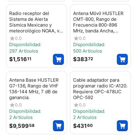
Radio receptor del
Antena Móvil HUSTLER
Sistema de Alerta
CMT-800, Rango de
Sísmica Mexicano y
Frecuencia 800-896
meteorológico NOAA, vía
MHz, banda Ancha,
radio en VHF y mediante
CMT800
0.0
0.0
códigos EAS-SAME
Disponibilidad:
Disponibilidad:
WR120DSP
297 Artículos
500 Artículos
$
1,516
$
383
11
72
Antena Base HUSTLER
Cable adaptador para
G7-136, Rango de VHF
programar radio IC-A120.
136-144 MHz, 7 dB de
Requiere OPC-478UC
ganancia.
OPC-592
0.0
0.0
Disponibilidad:
Disponibilidad:
2 Artículos
2 Artículos
$
9,599
$
431
58
60