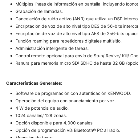
Múltiples líneas de información en pantalla, incluyendo ícono
Grabación de llamadas.
Cancelación de ruido activo (ANR) que utiliza un DSP interco
Encriptación de voz de alto nivel tipo DES de 56-bits interco
Encriptación de voz de alto nivel tipo AES de 256-bits opcion
Función roaming para repetidores digitales multisitio.
Administración inteligente de tareas.
Control remoto opcional para envío de Stun/ Revive/ Kill/ Ch
Ranura para memoria micro SD/ SDHC de hasta 32 GB (opcio
Características Generales:
Software de programación con autenticación KENWOOD.
Operación del equipo con anunciamiento por voz.
4 W de potencia de audio.
1024 canales/ 128 zonas.
Opción disponible para 4,000 canales.
Opción de programación vía Bluetooth® PC al radio.
Mensajes de texto.