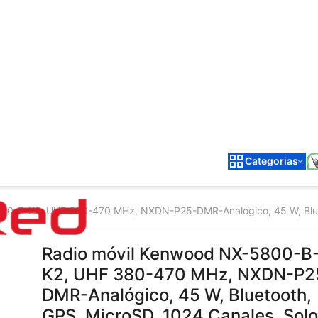
Categorias
00-B-K2, UHF 380-470 MHz, NXDN-P25-DMR-Analógico, 45 W, Bluet
Radio móvil Kenwood NX-5800-B
K2, UHF 380-470 MHz, NXDN-P2
DMR-Analógico, 45 W, Bluetooth,
GPS, MicroSD, 1024 Canales, Solo