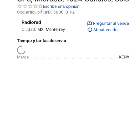
radio NX5800BK2
Escribe una opinión
Cod.artículo:
NX-5800-B-K2
Radiored
Preguntar al vend
Ciudad:
MX, Monterrey
About vendor
Tiempo y tarifas de envío
Marca
KEN