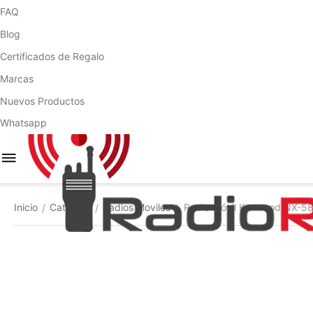
FAQ
Blog
Certificados de Regalo
Marcas
Nuevos Productos
Whatsapp
Inicio
Catálogo
Radios Moviles
Radio móvil Kenwood NX-58
/
/
/