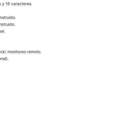
s y 16 caracteres.
nstruido.
nstruido.
al.
eck/ monitoreo remoto.
nal).