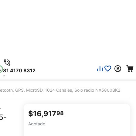
81 4170 8312
ooth, GPS, MicroSD, 1024 Canales, Solo radio NX5800BK2
-
$
16,917
98
5-
Agotado