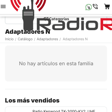
Menú
Buscar
Carrito
Lista de la compr
Сategorías
Adaptadores N
Inicio
Catálogo
Adaptadores
Adaptadores N
/
/
/
No hay artículos en esta familia
Los más vendidos
Radio Kenwood TK-3000-KV2, UHF