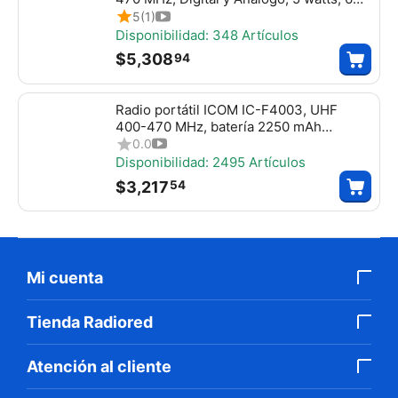
canales, roaming, encriptación, Incluye
5
(1)
antena, batería, cargador y clip
Disponibilidad:
348 Artículos
$
5,308
94
Radio portátil ICOM IC-F4003, UHF
400-470 MHz, batería 2250 mAh
extrema duración, 5W de potencia,
0.0
bocina de 1500mW, más Potente, 16
Disponibilidad:
2495 Artículos
canales. Incluye: batería, cargador,
$
3,217
54
antena, tapa de accesorios y clip,
ICF4003
Mi cuenta
Tienda Radiored
Atención al cliente