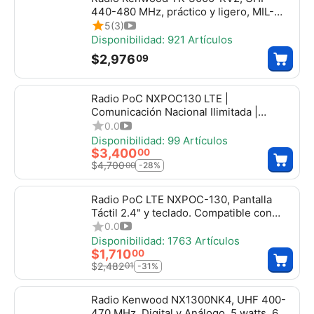
440-480 MHz, práctico y ligero, MIL-
STD-810, 16 canales, DTMF, IP54, VOX,
5
(3)
Scan. Incluye antena, batería, cargador y
Disponibilidad:
921 Artículos
clip, tk3000kv2
$
2,976
09
Radio PoC NXPOC130 LTE |
Comunicación Nacional Ilimitada |
Incluye Plataforma Encriptada
0.0
Profesional + SIM de Datos por 1 Año
Disponibilidad:
99 Artículos
$
3,400
00
$
4,700
00
-28%
Radio PoC LTE NXPOC-130, Pantalla
Táctil 2.4" y teclado. Compatible con
NXRadio, Tassta, Zello, NXPOC130
0.0
Disponibilidad:
1763 Artículos
$
1,710
00
$
2,482
01
-31%
Radio Kenwood NX1300NK4, UHF 400-
470 MHz, Digital y Análogo, 5 watts, 64