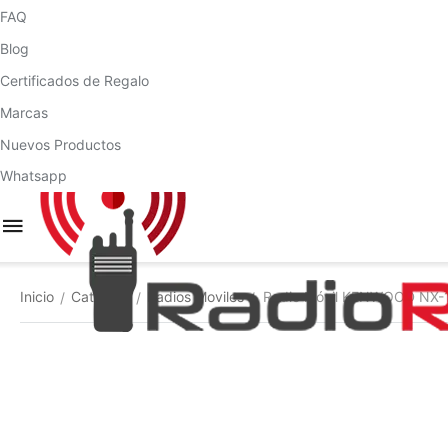
FAQ
Blog
Certificados de Regalo
Marcas
Nuevos Productos
Whatsapp
Inicio
Catálogo
Radios Moviles
Radio Móvil KENWOOD NX-180
/
/
/