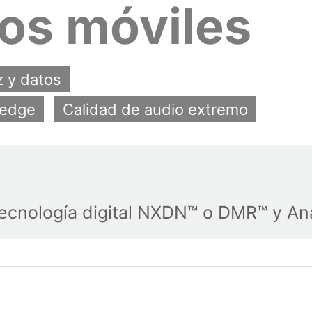
ios móviles
z y datos
xedge
Calidad de audio extremo
tecnología digital NXDN™ o DMR™ y An