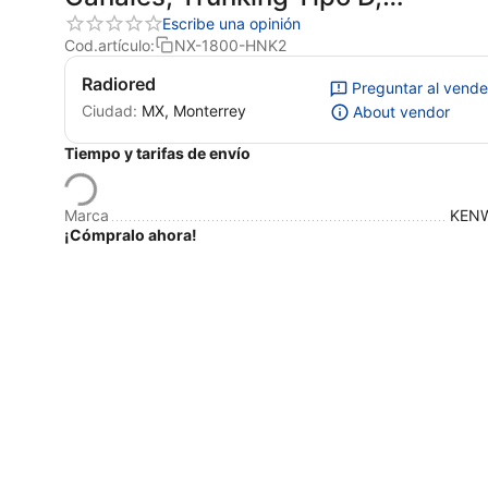
Encriptación, IP54, MIL-STD-810,
Escribe una opinión
Cod.artículo:
NX-1800-HNK2
GPS. Incluye accesorios de
Radiored
instalación.
Preguntar al vend
Ciudad:
MX, Monterrey
About vendor
Tiempo y tarifas de envío
Marca
KEN
¡Cómpralo ahora!