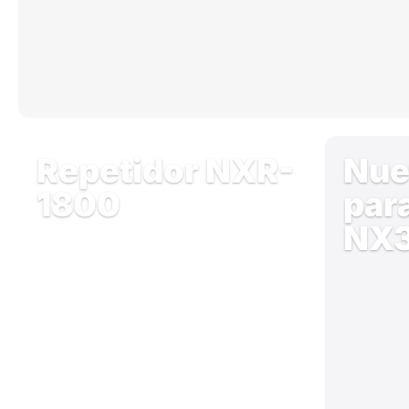
Repetidor NXR-
Nue
1800
par
NX