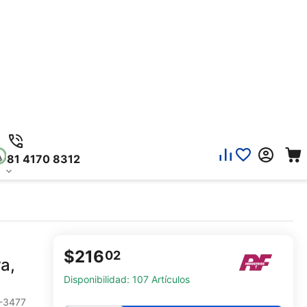
81 4170 8312
$
216
02
a,
Disponibilidad:
107 Artículos
-3477