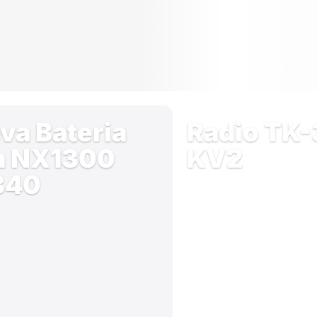
va Bateria
Radio TK
a NX1300
KV2
340