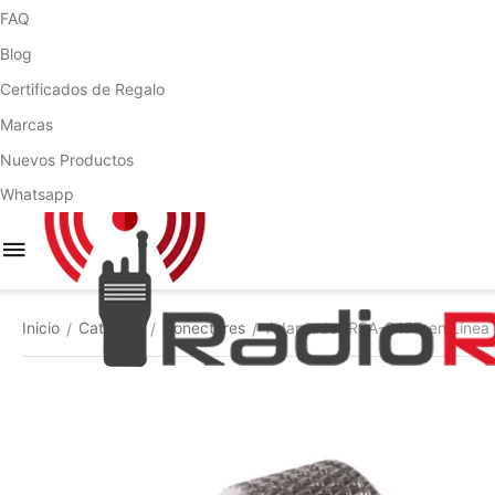
FAQ
Blog
Certificados de Regalo
Marcas
Nuevos Productos
Whatsapp
Inicio
Catálogo
Conectores
Adaptador RSA-3477, en Línea 
/
/
/