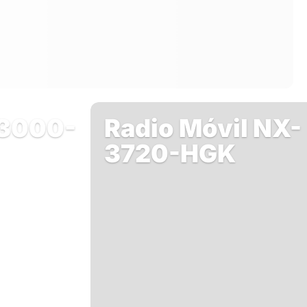
-3000-
Radio Móvil NX-
3720-HGK