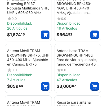
Browning BR137,
BROWNING BR-450-
Robusta Multibanda VHF,
NGP, UHF 450-470
UHF y 698-960 MHz
MHz., Ajustable en
Campo
0.0
0.0
Disponibilidad:
Disponibilidad:
26 Artículos
49 Artículos
$
1,674
$
664
15
82
Antena Móvil TRAM
Antena base TRAM
BROWNING BR-175, UHF
BROWNINGUHF 1486,
450-490 MHz, Ajustable
fibra de vidrio ajustable,
en Campo, BR175
rango de frecuencia 406
- 512 MHz
0.0
0.0
Disponibilidad:
Disponibilidad:
7 Artículos
47 Artículos
$
659
$
3,060
48
07
Antena Móvil TRAM
Resorte para antena