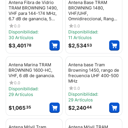
Antena Fibra de Vidrio
Antena Base TRAM
TRAM BROWNING 1490,
BROWNING 1480,
VHF para 144-174 MHz,
VHF/UHF,
6.7 dB de ganancia, 5
Omnidireccional, Rango
MHz de ancho de banda,
de Frecuencia 144 - 148
0.0
0.0
200 Watt.
/ 430 - 450 MHz.
Disponibilidad:
Disponibilidad:
30 Artículos
11 Artículos
$
3,401
$
2,534
78
53
Antena Marina TRAM
Antena base Tram
BROWNING 1600-HC,
Browning 1450, rango de
VHF, 6 dB de ganancia.
frecuencia UHF 400-500
MHz
0.0
0.0
Disponibilidad:
Disponibilidad:
29 Artículos
29 Artículos
$
1,065
$
2,240
35
44
Antena Móvil Tram
Antena Móvil TRAM