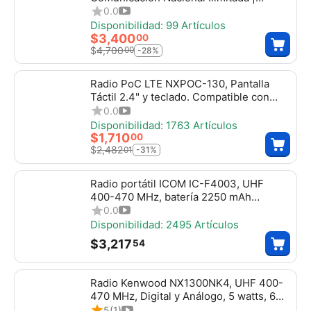
Incluye Servicio TASSTA + SIM de Datos
0.0
por 1 Año
Disponibilidad:
99 Artículos
$
3,400
00
$
4,700
00
-28%
Radio PoC LTE NXPOC-130, Pantalla
Táctil 2.4" y teclado. Compatible con
NXRadio, Tassta, Zello, NXPOC130
0.0
Disponibilidad:
1763 Artículos
$
1,710
00
$
2,482
01
-31%
Radio portátil ICOM IC-F4003, UHF
400-470 MHz, batería 2250 mAh
extrema duración, 5W de potencia,
0.0
bocina de 1500mW, más Potente, 16
Disponibilidad:
2495 Artículos
canales. Incluye: batería, cargador,
$
3,217
54
antena, tapa de accesorios y clip,
ICF4003
Radio Kenwood NX1300NK4, UHF 400-
470 MHz, Digital y Análogo, 5 watts, 64
canales, roaming, encriptación, Incluye
5
(1)