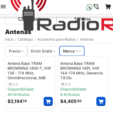
Menú
Buscar
Carrito
Lista de la compr
Сategorías
Filtros
Antenas
Inicio
Catálogo
Accesorios para Radios
Antenas
/
/
/
Precio
Envío Gratis
Marca
1
Antena Base TRAM
Antena Base TRAM
BROWNING 1400-T, VHF
BROWNING 1491, VHF
136 - 174 MHz,
144-174 MHz, Ganancia
Omnidireccional, 6dB
7.8 Db.
0.0
0.0
Disponibilidad:
Disponibilidad:
40 Artículos
8 Artículos
$
2,194
$
4,405
10
50