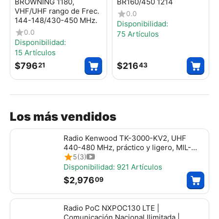
BROWNING 1180,
BR160/450 1214
VHF/UHF rango de Frec.
0.0
144-148/430-450 MHz.
Disponibilidad:
0.0
75 Artículos
Disponibilidad:
15 Artículos
$
796
$
216
21
43
Los más vendidos
Radio Kenwood TK-3000-KV2, UHF
440-480 MHz, práctico y ligero, MIL-
STD-810, 16 canales, DTMF, IP54, VOX,
5
(3)
Scan. Incluye antena, batería, cargador y
Disponibilidad:
921 Artículos
clip, tk3000kv2
$
2,976
09
Radio PoC NXPOC130 LTE |
Comunicación Nacional Ilimitada |