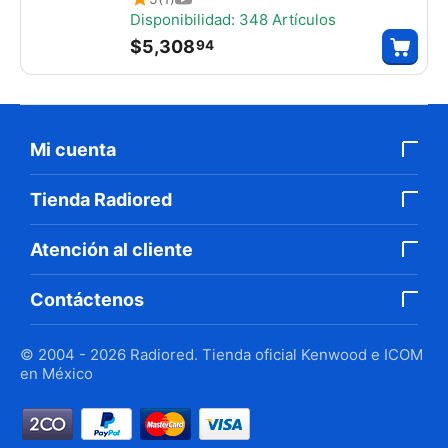
antena, batería, cargador y clip
Disponibilidad:
348 Artículos
$
5,308
94
Mi cuenta
Tienda Radiored
Atención al cliente
Contáctenos
© 2004 - 2026 Radiored. Tienda oficial Kenwood e ICOM
en México