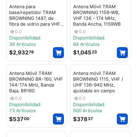
Antena para
Antena Móvil TRAM
base/repetidor TRAM
BROWNING 1159-WB,
BROWNING 1487, de
VHF 136 - 174 MHz,
fibra de vidrio para VHF
Banda Ancha, 1159WB
de 1 sección a 5/8 de
0.0
0.0
onda
Disponibilidad:
Disponibilidad:
36 Artículos
64 Artículos
$
2,932
$
1,045
76
23
Antena Móvil TRAM
Antena móvil TRAM
BROWNING BR-160, VHF
BROWNING 1115, VHF /
144-174 MHz, Banda
UHF 136-940 MHz,
Baja, BR160
ajustable en campo
0.0
0.0
Disponibilidad:
Disponibilidad:
73 Artículos
500 Artículos
$
537
$
378
00
37