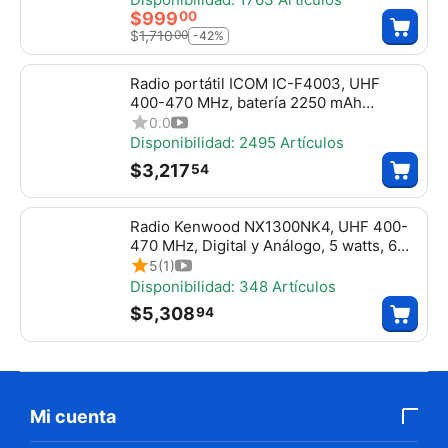
$
999
00
$
1,710
00
-42%
Radio portátil ICOM IC-F4003, UHF
400-470 MHz, batería 2250 mAh
extrema duración, 5W de potencia,
0.0
bocina de 1500mW, más Potente, 16
Disponibilidad:
2495 Artículos
canales. Incluye: batería, cargador,
$
3,217
54
antena, tapa de accesorios y clip,
ICF4003
Radio Kenwood NX1300NK4, UHF 400-
470 MHz, Digital y Análogo, 5 watts, 64
canales, roaming, encriptación, Incluye
5
(1)
antena, batería, cargador y clip
Disponibilidad:
348 Artículos
$
5,308
94
Mi cuenta