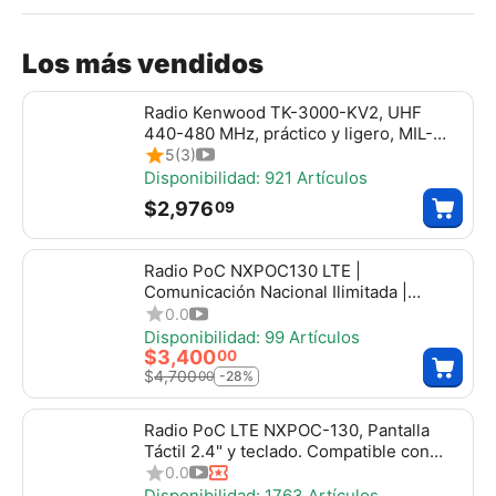
Los más vendidos
Radio Kenwood TK-3000-KV2, UHF
440-480 MHz, práctico y ligero, MIL-
STD-810, 16 canales, DTMF, IP54, VOX,
5
(3)
Scan. Incluye antena, batería, cargador y
Disponibilidad:
921 Artículos
clip, tk3000kv2
$
2,976
09
Radio PoC NXPOC130 LTE |
Comunicación Nacional Ilimitada |
Incluye Servicio TASSTA + SIM de Datos
0.0
por 1 Año
Disponibilidad:
99 Artículos
$
3,400
00
$
4,700
00
-28%
Radio PoC LTE NXPOC-130, Pantalla
Táctil 2.4" y teclado. Compatible con
NXRadio, Tassta, Zello, NXPOC130
0.0
Disponibilidad:
1763 Artículos