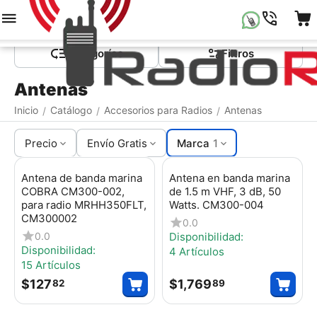
Menú
Buscar
Carrito
Lista de la compr
Сategorías
Filtros
Antenas
Inicio
Catálogo
Accesorios para Radios
Antenas
/
/
/
Precio
Envío Gratis
Marca
1
Antena de banda marina
Antena en banda marina
COBRA CM300-002,
de 1.5 m VHF, 3 dB, 50
para radio MRHH350FLT,
Watts. CM300-004
CM300002
0.0
0.0
Disponibilidad:
Disponibilidad:
4 Artículos
15 Artículos
$
127
$
1,769
82
89