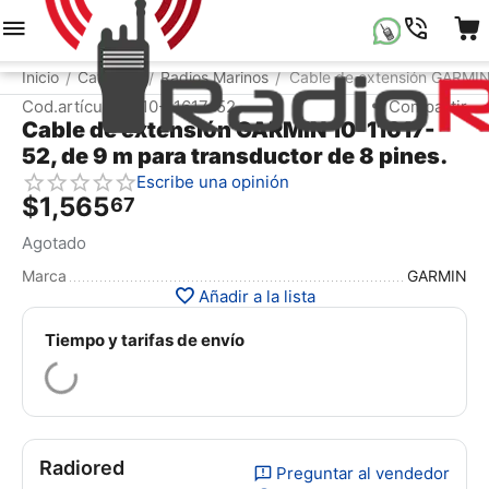
Menú
Buscar
Carrito
Lista de la compr
Inicio
Catálogo
Radios Marinos
Cable de extensión GARMIN 
/
/
/
Cod.artículo:
10-11617-52
Compartir
Cable de extensión GARMIN 10-11617-
52, de 9 m para transductor de 8 pines.
Escribe una opinión
$
1,565
67
Agotado
Marca
GARMIN
Añadir a la lista
Tiempo y tarifas de envío
Radiored
Preguntar al vendedor