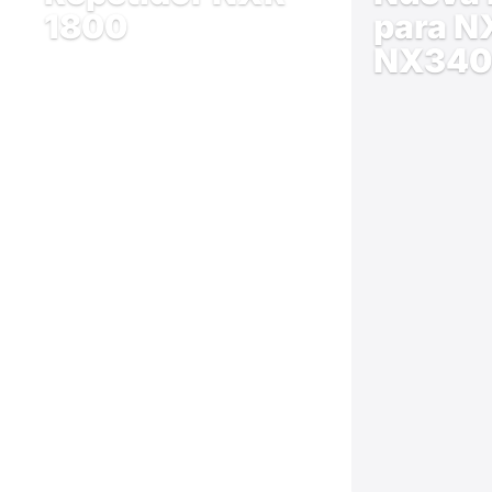
1800
para N
NX340