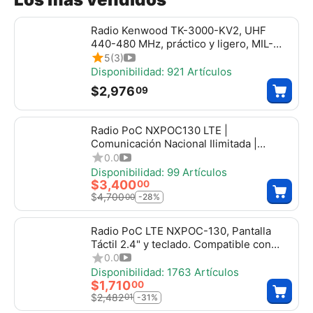
Radio Kenwood TK-3000-KV2, UHF
440-480 MHz, práctico y ligero, MIL-
STD-810, 16 canales, DTMF, IP54, VOX,
5
(3)
Scan. Incluye antena, batería, cargador y
Disponibilidad:
921 Artículos
clip, tk3000kv2
$
2,976
09
Radio PoC NXPOC130 LTE |
Comunicación Nacional Ilimitada |
Incluye Servicio TASSTA + SIM de Datos
0.0
por 1 Año
Disponibilidad:
99 Artículos
$
3,400
00
$
4,700
00
-28%
Radio PoC LTE NXPOC-130, Pantalla
Táctil 2.4" y teclado. Compatible con
NXRadio, Tassta, Zello, NXPOC130
0.0
Disponibilidad:
1763 Artículos
$
1,710
00
$
2,482
01
-31%