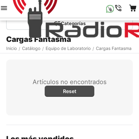
Menú
Buscar
Carrito
Lista de la compr
Сategorías
Cargas Fantasma
Inicio
Catálogo
Equipo de Laboratorio
Cargas Fantasma
/
/
/
Artículos no encontrados
Reset
Los más vendidos