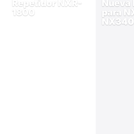
Repetidor NXR-
Nueva 
1800
para N
NX340