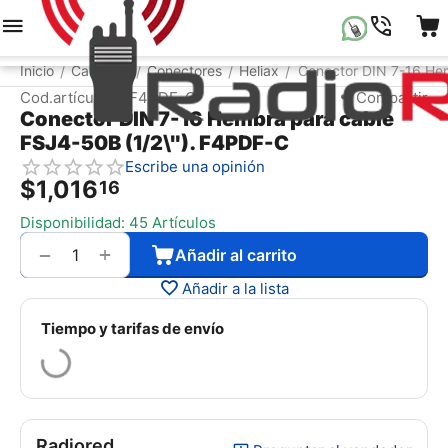
Menú
Buscar
Carrito
Lista de la compr
Inicio
Catálogo
Conectores
Heliax
Conector DIN 7-16 He
/
/
/
/
Cod.artículo:
F4PDF-C
Compartir
Conector DIN 7-16 Hembra para cable
FSJ4-50B (1/2\"). F4PDF-C
Escribe una opinión
$
1,016
16
Disponibilidad:
45 Artículos
+
−
Añadir al carrito
Añadir a la lista
Tiempo y tarifas de envío
Radiored