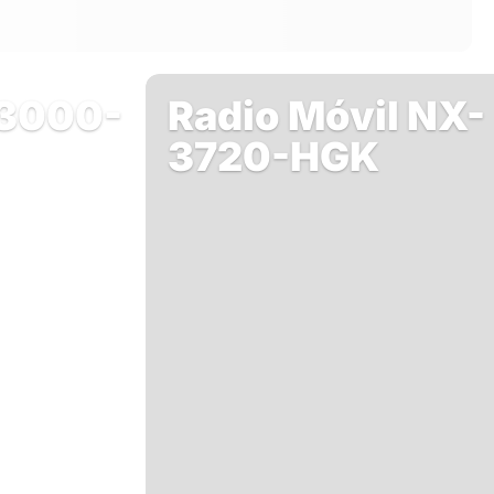
-3000-
Radio Móvil NX-
3720-HGK