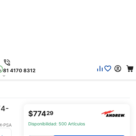
81 4170 8312
F4-
$
774
29
Disponibilidad:
500 Artículos
M-PSA