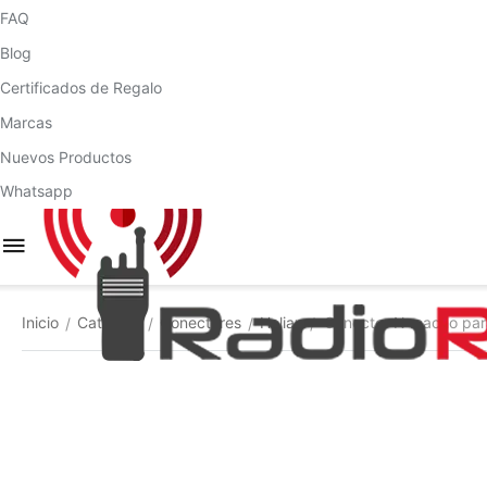
FAQ
Blog
Certificados de Regalo
Marcas
Nuevos Productos
Whatsapp
Inicio
Catálogo
Conectores
Heliax
Conector N macho pa
/
/
/
/