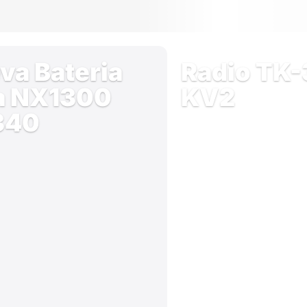
va Bateria
Radio TK
a NX1300
KV2
340