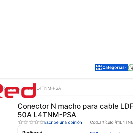
Categorias
ra cable LDF4-50A L4TNM-PSA
Conector N macho para cable LD
50A L4TNM-PSA
Escribe una opinión
Cod.artículo:
L4TN
Radiored