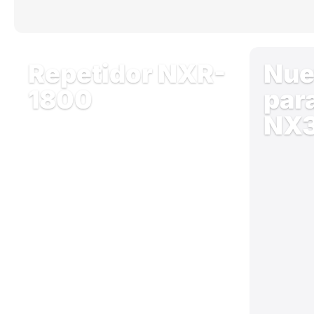
Repetidor NXR-
Nue
1800
par
NX