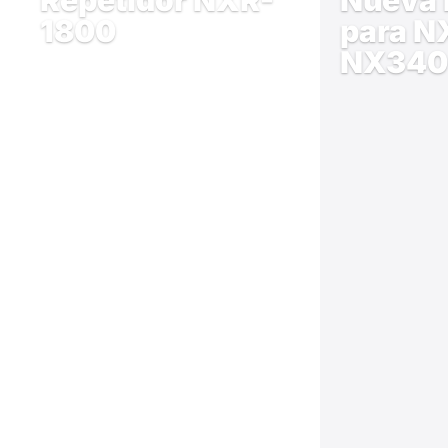
Repetidor NXR-
Nueva 
1800
para N
NX340