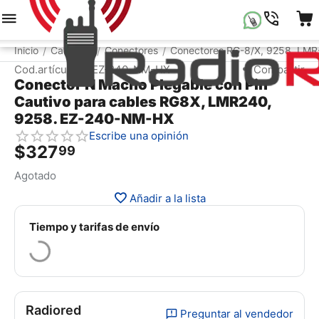
Menú
Buscar
Carrito
Lista de la compr
Inicio
Catálogo
Conectores
Conectores RG-8/X, 9258, LM
/
/
/
Cod.artículo:
EZ-240-NM-HX
Compartir
Conector N Macho Plegable con Pin
Cautivo para cables RG8X, LMR240,
9258. EZ-240-NM-HX
Escribe una opinión
$
327
99
Agotado
Añadir a la lista
Tiempo y tarifas de envío
Radiored
Preguntar al vendedor