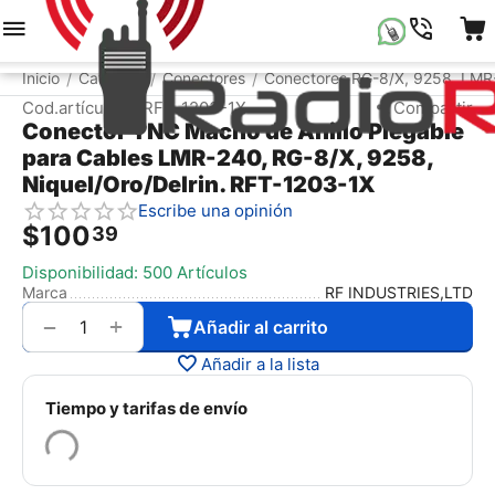
Menú
Buscar
Carrito
Lista de la compr
Inicio
Catálogo
Conectores
Conectores RG-8/X, 9258, LM
/
/
/
Cod.artículo:
RFT-1203-1X
Compartir
Conector TNC Macho de Anillo Plegable
para Cables LMR-240, RG-8/X, 9258,
Niquel/Oro/Delrin. RFT-1203-1X
Escribe una opinión
$
100
39
Disponibilidad:
500 Artículos
Marca
RF INDUSTRIES,LTD
+
−
Añadir al carrito
Añadir a la lista
Tiempo y tarifas de envío