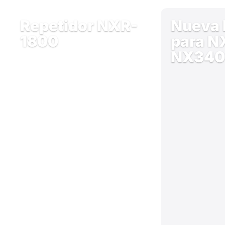
Repetidor NXR-
Nueva 
1800
para N
NX340