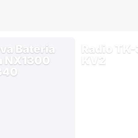
va Bateria
Radio TK
a NX1300
KV2
340