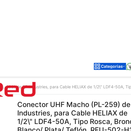
Categorias
L-259) de RF Industries, para Cable HELIAX de 1/2\" LDF4-50A, Tip
Conector UHF Macho (PL-259) de
Industries, para Cable HELIAX de
1/2\" LDF4-50A, Tipo Rosca, Bron
Blanco/ Plata/ Teflón. RFU-502-H