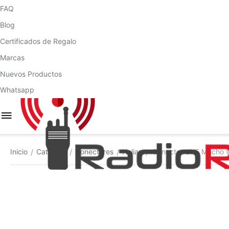
FAQ
Blog
Certificados de Regalo
Marcas
Nuevos Productos
Whatsapp
Inicio
Catálogo
Conectores
Heliax
Conector UHF Macho (P
/
/
/
/