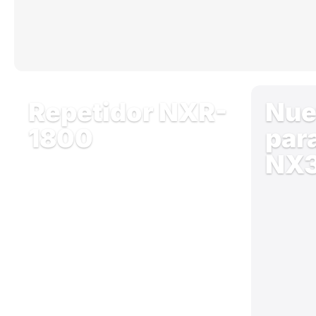
Repetidor NXR-
Nue
1800
par
NX