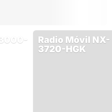
-3000-
Radio Móvil NX-
3720-HGK