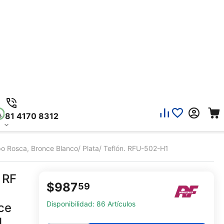
81 4170 8312
o Rosca, Bronce Blanco/ Plata/ Teflón. RFU-502-H1
 RF
$
987
59
Disponibilidad:
86 Artículos
ce
1