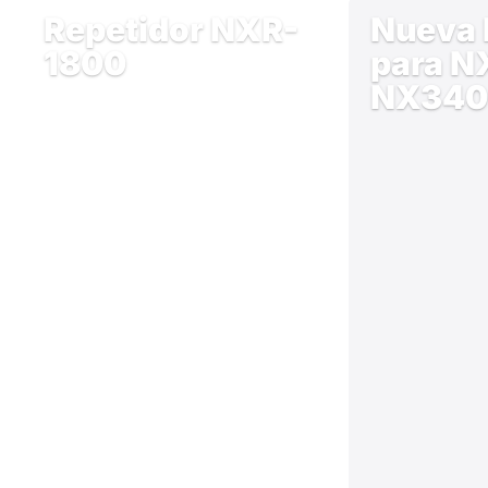
Repetidor NXR-
Nueva 
1800
para N
NX340