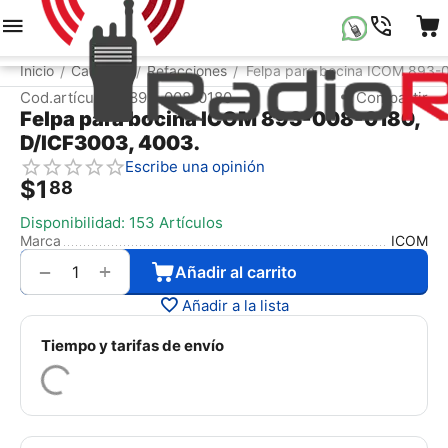
Menú
Buscar
Carrito
Lista de la compr
Inicio
Catálogo
Refacciones
Felpa para bocina ICOM 893-
/
/
/
Cod.artículo:
893-008-0180
Compartir
Felpa para bocina ICOM 893-008-0180,
D/ICF3003, 4003.
Escribe una opinión
$
1
88
Disponibilidad:
153 Artículos
Marca
ICOM
+
−
Añadir al carrito
Añadir a la lista
Tiempo y tarifas de envío