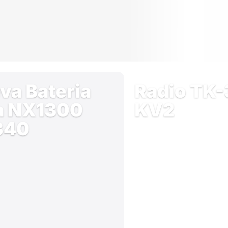
va Bateria
Radio TK
a NX1300
KV2
340