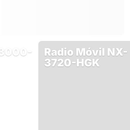
-3000-
Radio Móvil NX-
3720-HGK