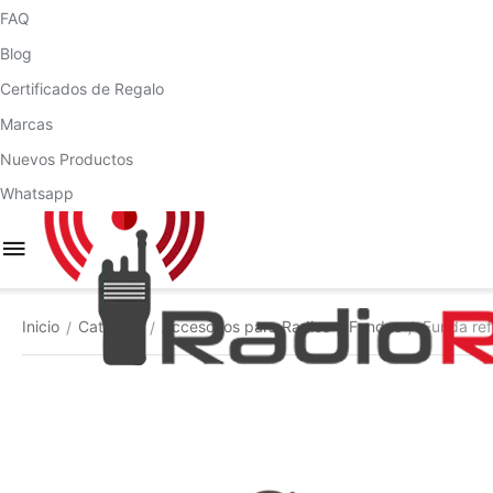
FAQ
Blog
Certificados de Regalo
Marcas
Nuevos Productos
Whatsapp
Inicio
Catálogo
Accesorios para Radios
Fundas
Funda ref
/
/
/
/