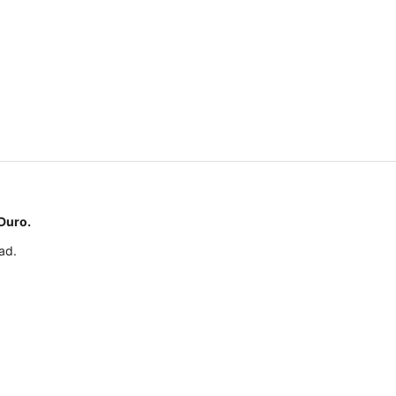
 Duro.
dad.