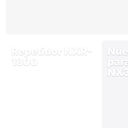
Repetidor NXR-
Nue
1800
par
NX