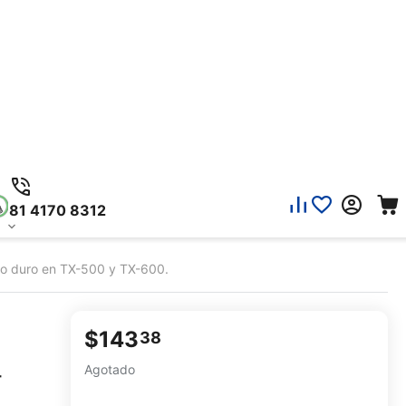
81 4170 8312
jo duro en TX-500 y TX-600.
$
143
38
Agotado
-