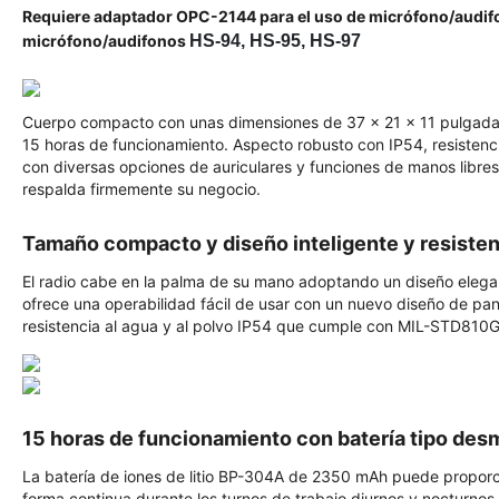
Requiere adaptador OPC-2144 para el uso de micrófono/audi
micrófono/audifonos
HS-94, HS-95, HS-97
Cuerpo compacto con unas dimensiones de 37 x 21 x 11 pulgadas 
15 horas de funcionamiento. Aspecto robusto con IP54, resistenci
con diversas opciones de auriculares y funciones de manos libre
respalda firmemente su negocio.
Tamaño compacto y diseño inteligente y resisten
El radio cabe en la palma de su mano adoptando un diseño elega
ofrece una operabilidad fácil de usar con un nuevo diseño de pane
resistencia al agua y al polvo IP54 que cumple con MIL-STD810G 
15 horas de funcionamiento con batería tipo des
La batería de iones de litio BP-304A de 2350 mAh puede proporc
forma continua durante los turnos de trabajo diurnos y nocturnos