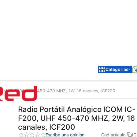
Categorias
 ICOM IC-F200, UHF 450-470 MHZ, 2W, 16 canales, ICF200
Radio Portátil Analógico ICOM IC-
F200, UHF 450-470 MHZ, 2W, 16
canales, ICF200
Escribe una opinión
Cod.artículo:
IC