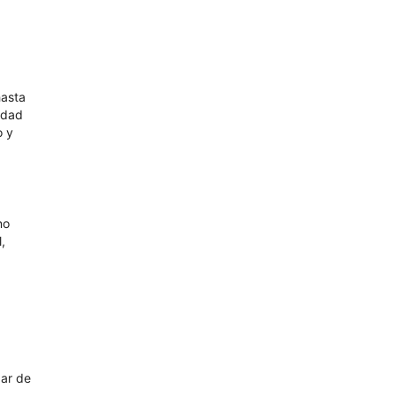
hasta
idad
o y
no
,
zar de