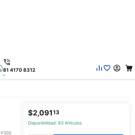
81 4170 8312
$
2,091
13
Disponibilidad:
83 Artículos
-F200