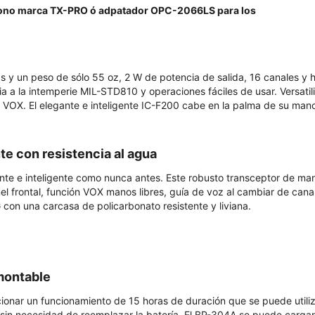
fono marca TX-PRO ó adpatador OPC-2066LS para los
y un peso de sólo 55 oz, 2 W de potencia de salida, 16 canales y 
a a la intemperie MIL-STD810 y operaciones fáciles de usar. Versatil
s VOX. El elegante e inteligente IC-F200 cabe en la palma de su man
te con resistencia al agua
nte e inteligente como nunca antes. Este robusto transceptor de ma
l frontal, función VOX manos libres, guía de voz al cambiar de canal
con una carcasa de policarbonato resistente y liviana.
montable
ionar un funcionamiento de 15 horas de duración que se puede utili
 sin necesidad de reemplazar la batería. El BP-304A se puede cargar