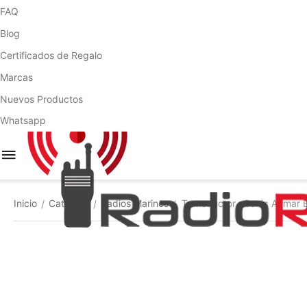
FAQ
Blog
Certificados de Regalo
Marcas
Nuevos Productos
Whatsapp
Inicio
Catálogo
Radios Marinos
Transductor xSonic Airmar
/
/
/