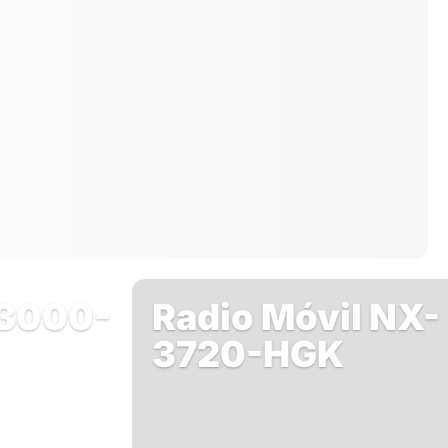
-3000-
Radio Móvil NX-
3720-HGK