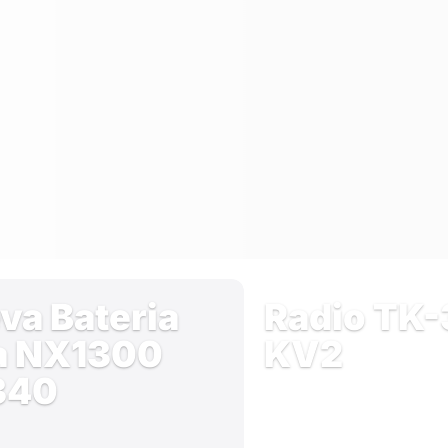
va Bateria
Radio TK
a NX1300
KV2
340