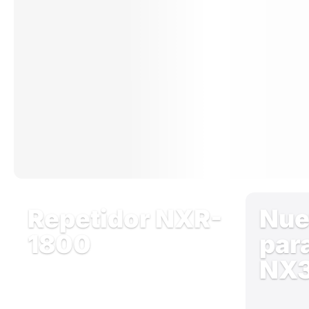
Repetidor NXR-
Nue
1800
par
NX