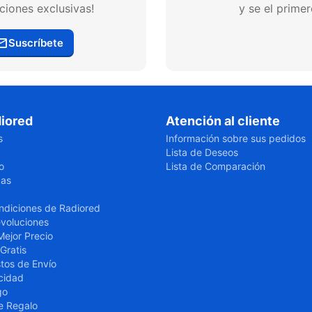
ciones exclusivas!
y se el prime
Suscríbete
iored
Atención al cliente
s
Información sobre sus pedidos
Lista de Deseos
o
Lista de Comparación
cas
ndiciones de Radiored
evoluciones
Mejor Precio
Gratis
tos de Envío
cidad
go
e Regalo