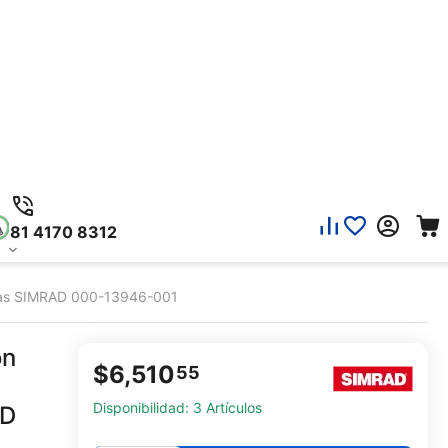
81 4170 8312
ndas SIMRAD 000-13946-001
on
$
6,510
55
Disponibilidad:
3 Artículos
AD