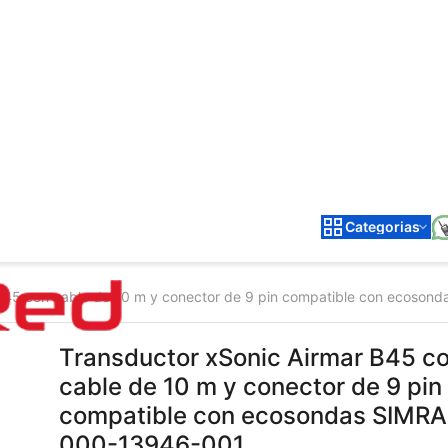
Categorias
 B45 con cable de 10 m y conector de 9 pin compatible con ecoso
Transductor xSonic Airmar B45 c
cable de 10 m y conector de 9 pin
compatible con ecosondas SIMR
000-13946-001