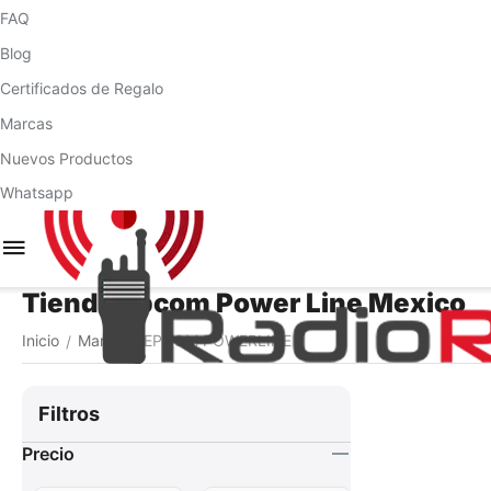
FAQ
Blog
Certificados de Regalo
Marcas
Nuevos Productos
Whatsapp
Tienda Epcom Power Line Mexico
Inicio
Marca
EPCOM POWERLINE
/
/
Filtros
Precio