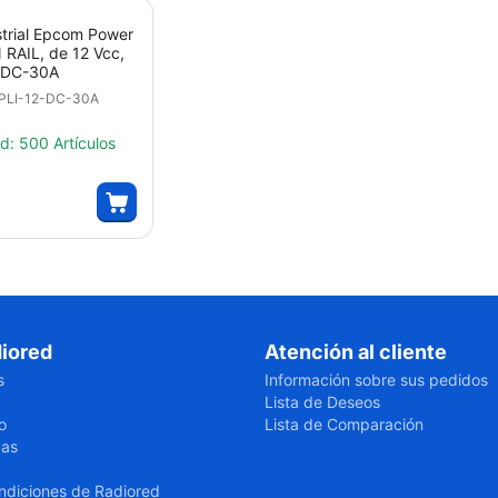
strial Epcom Power
N RAIL, de 12 Vcc,
2-DC-30A
PLI-12-DC-30A
ad:
500 Artículos
iored
Atención al cliente
s
Información sobre sus pedidos
Lista de Deseos
o
Lista de Comparación
cas
ndiciones de Radiored