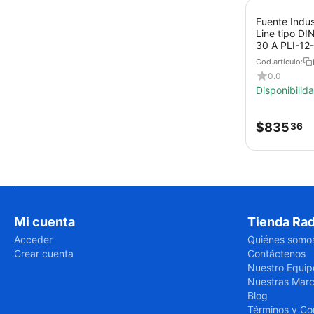
Fuente Indu
Line tipo DI
30 A PLI-1
Cod.artículo:
0.0
Disponibilid
$
835
36
Mi cuenta
Tienda Rad
Acceder
Quiénes somo
Crear cuenta
Contáctenos
Nuestro Equip
Nuestras Mar
Blog
Términos y Co